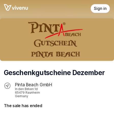
Skip header
Sign in
Geschenkgutscheine Dezember
Pinta Beach GmbH
In den Birken 1d
65479 Raunheim
Germany
The sale has ended